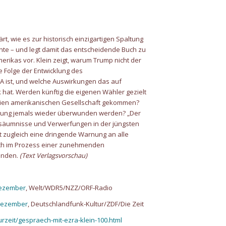
ärt, wie es zur historisch einzigartigen Spaltung
e – und legt damit das entscheidende Buch zu
rikas vor. Klein zeigt, warum Trump nicht der
e Folge der Entwicklung des
A ist, und welche Auswirkungen das auf
k hat. Werden künftig die eigenen Wähler gezielt
reien amerikanischen Gesellschaft gekommen?
altung jemals wieder überwunden werden? „Der
rsäumnisse und Verwerfungen in der jüngsten
st zugleich eine dringende Warnung an alle
ich im Prozess einer zunehmenden
finden.
(Text Verlagsvorschau)
Dezember
, Welt/WDR5/NZZ/ORF-Radio
 Dezember
, Deutschlandfunk-Kultur/ZDF/Die Zeit
urzeit/gespraech-mit-ezra-klein-100.html