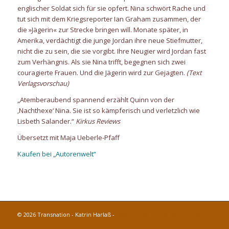
englischer Soldat sich für sie opfert. Nina schwört Rache und
tut sich mit dem Kriegsreporter Ian Graham zusammen, der
die »Jägerin« zur Strecke bringen will. Monate später, in
Amerika, verdächtigt die junge Jordan ihre neue Stiefmutter,
nicht die zu sein, die sie vorgibt. Ihre Neugier wird Jordan fast
zum Verhängnis. Als sie Nina trifft, begegnen sich zwei
couragierte Frauen. Und die Jägerin wird zur Gejagten.
(Text
Verlagsvorschau)
„Atemberaubend spannend erzählt Quinn von der
‚Nachthexe‘ Nina. Sie ist so kämpferisch und verletzlich wie
Lisbeth Salander.“
Kirkus Reviews
Übersetzt mit Maja Ueberle-Pfaff
Kaufen bei „Autorenwelt“
© 2026 Transnation - Katrin Harlaß -
powered by Enfold WordPress
Theme