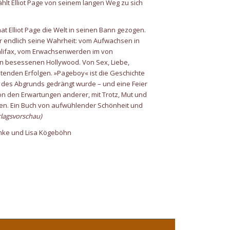
hlt Elliot Page von seinem langen Weg zu sich
hat Elliot Page die Welt in seinen Bann gezogen.
er endlich seine Wahrheit: vom Aufwachsen in
alifax, vom Erwachsenwerden im von
len besessenen Hollywood. Von Sex, Liebe,
enden Erfolgen. »Pageboy« ist die Geschichte
 des Abgrunds gedrängt wurde – und eine Feier
on den Erwartungen anderer, mit Trotz, Mut und
ten. Ein Buch von aufwühlender Schönheit und
rlagsvorschau)
emke und Lisa Kögeböhn