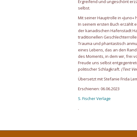
Ergreifend und ungeschönt erzä
selbst.
Mit seiner Hauptrolle in »Juno« 
In seinem ersten Buch erzählt 
der kanadischen Hafenstadt H
traditionellen Geschlechterrol
Trauma und phantastisch anmut
eines Lebens, das an den Rand
des Moments, in dem wir, frei v
Freude uns selbst entgegentre
politischer Schlagkraft.
(Text Ve
Übersetzt mit Stefanie Frida L
Erschienen: 06.06.2023
S. Fischer Verlage
.